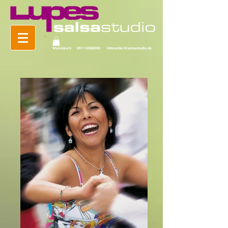
Warenkorb
0911-5988590
infocenter@salsastudio.de