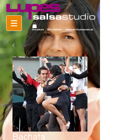
Warenkorb
0911-5988590
infocenter@salsastudio.de
Bachata